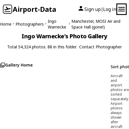
Airport-Data
Sign up
Log in
|
Ingo
Manchester, MOSI Air and
Home
Photographers
Warnecke
Space Hall (gone!)
Ingo Warnecke's Photo Gallery
Total 54,324 photos. 88 in this folder.
Contact Photographer
Gallery Home
Sort pho
Aircraft
and
airport
photos are
sorted
separately.
Airport
photos
always
shown
after
aircraft