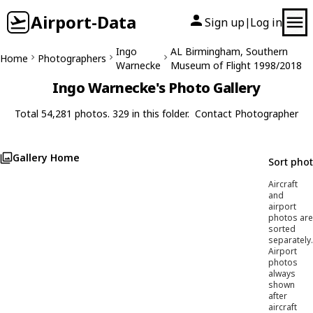
Airport-Data
Sign up
Log in
|
Ingo
AL Birmingham, Southern
Home
Photographers
Warnecke
Museum of Flight 1998/2018
Ingo Warnecke's Photo Gallery
Total 54,281 photos. 329 in this folder.
Contact Photographer
Gallery Home
Sort pho
Aircraft
and
airport
photos are
sorted
separately.
Airport
photos
always
shown
after
aircraft