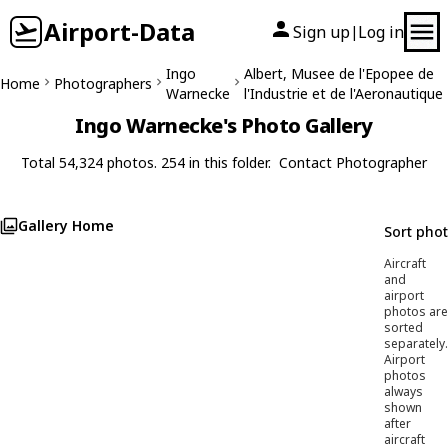
Airport-Data
Sign up
Log in
|
Ingo
Albert, Musee de l'Epopee de
Home
Photographers
Warnecke
l'Industrie et de l'Aeronautique
Ingo Warnecke's Photo Gallery
Total 54,324 photos. 254 in this folder.
Contact Photographer
Gallery Home
Sort pho
Aircraft
and
airport
photos are
sorted
separately.
Airport
photos
always
shown
after
aircraft