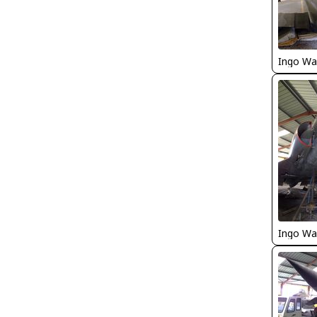
Ingo Wa
Ingo Wa