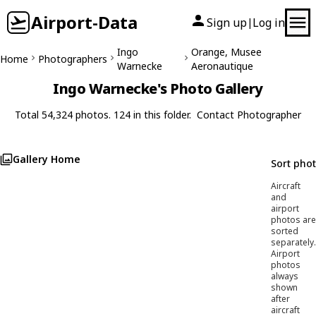
Airport-Data
Sign up
Log in
|
Ingo
Orange, Musee
Home
Photographers
Warnecke
Aeronautique
Ingo Warnecke's Photo Gallery
Total 54,324 photos. 124 in this folder.
Contact Photographer
Gallery Home
Sort pho
Aircraft
and
airport
photos are
sorted
separately.
Airport
photos
always
shown
after
aircraft