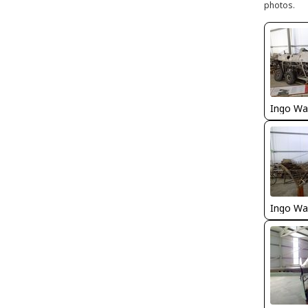
photos.
Ingo Wa
Ingo Wa