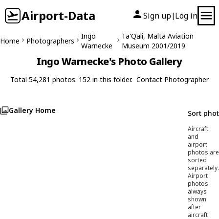
Airport-Data
Sign up
Log in
|
Ingo
Ta'Qali, Malta Aviation
Home
Photographers
Warnecke
Museum 2001/2019
Ingo Warnecke's Photo Gallery
Total 54,281 photos. 152 in this folder.
Contact Photographer
Gallery Home
Sort pho
Aircraft
and
airport
photos are
sorted
separately.
Airport
photos
always
shown
after
aircraft